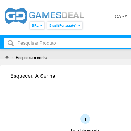
CASA
BRL
Brazil(Português)
Esqueceu a senha
Esqueceu A Senha
1
E-mail de entrada